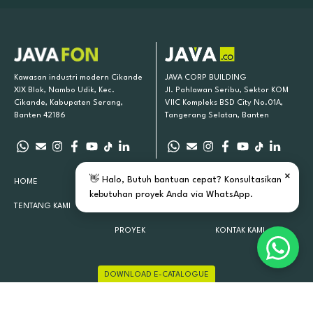
Kawasan industri modern Cikande
JAVA CORP BUILDING
XIX Blok, Nambo Udik, Kec.
Jl. Pahlawan Seribu, Sektor KOM
Cikande, Kabupaten Serang,
VIIC Kompleks BSD City No.01A,
Banten 42186
Tangerang Selatan, Banten
×
👋 Halo, Butuh bantuan cepat? Konsultasikan
HOME
PRODUK KAMI
INSPIRASI
kebutuhan proyek Anda via WhatsApp.
TENTANG KAMI
LOKASI TOKO
ARTIKEL
PROYEK
KONTAK KAMI
DOWNLOAD E-CATALOGUE