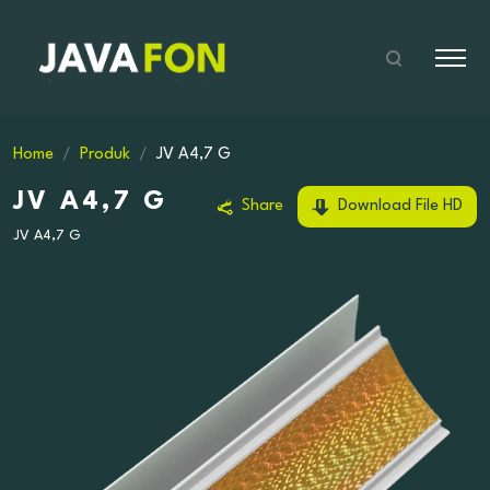
Home
Produk
JV A4,7 G
JV A4,7 G
Share
Download File HD
JV A4,7 G