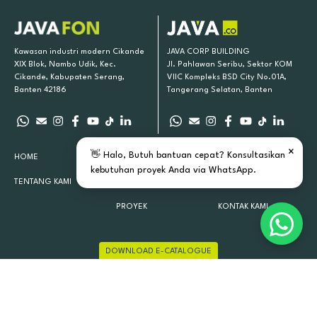
Kawasan industri modern Cikande
JAVA CORP BUILDING
XIX Blok, Nambo Udik, Kec.
Jl. Pahlawan Seribu, Sektor KOM
Cikande, Kabupaten Serang,
VIIC Kompleks BSD City No.01A,
Banten 42186
Tangerang Selatan, Banten
×
👋 Halo, Butuh bantuan cepat? Konsultasikan
HOME
PRODUK KAMI
INSPIRASI
kebutuhan proyek Anda via WhatsApp.
TENTANG KAMI
LOKASI TOKO
ARTIKEL
PROYEK
KONTAK KAMI
DOWNLOAD E-CATALOGUE
JAVAFON 2015 - 2026 ALL RIGHTS RESERVED