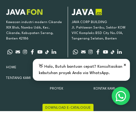
Kawasan industri modern Cikande
JAVA CORP BUILDING
XIX Blok, Nambo Udik, Kec.
Jl. Pahlawan Seribu, Sektor KOM
Cikande, Kabupaten Serang,
VIIC Kompleks BSD City No.01A,
Banten 42186
Tangerang Selatan, Banten
×
👋 Halo, Butuh bantuan cepat? Konsultasikan
HOME
PRODUK KAMI
INSPIRASI
kebutuhan proyek Anda via WhatsApp.
TENTANG KAMI
LOKASI TOKO
ARTIKEL
PROYEK
KONTAK KAMI
DOWNLOAD E-CATALOGUE
JAVAFON 2015 - 2026 ALL RIGHTS RESERVED