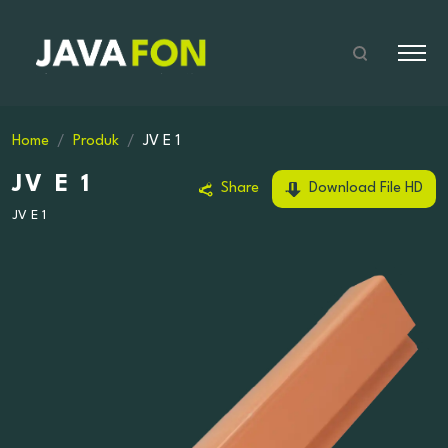
Home
Produk
JV E 1
JV E 1
Share
Download File HD
JV E 1