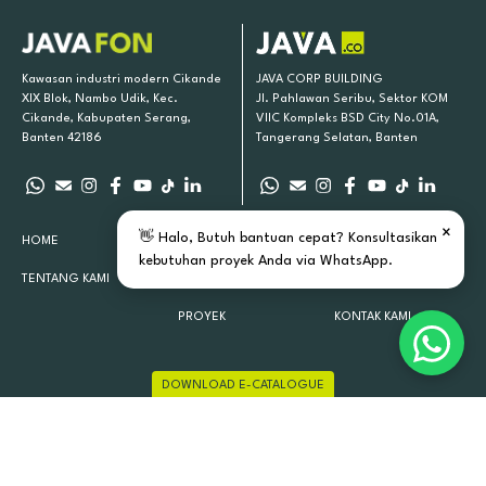
Kawasan industri modern Cikande
JAVA CORP BUILDING
XIX Blok, Nambo Udik, Kec.
Jl. Pahlawan Seribu, Sektor KOM
Cikande, Kabupaten Serang,
VIIC Kompleks BSD City No.01A,
Banten 42186
Tangerang Selatan, Banten
×
👋 Halo, Butuh bantuan cepat? Konsultasikan
HOME
PRODUK KAMI
INSPIRASI
kebutuhan proyek Anda via WhatsApp.
TENTANG KAMI
LOKASI TOKO
ARTIKEL
PROYEK
KONTAK KAMI
DOWNLOAD E-CATALOGUE
JAVAFON 2015 - 2026 ALL RIGHTS RESERVED