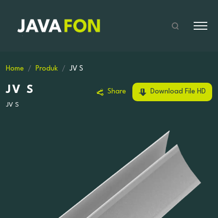
Home
Produk
JV S
JV S
Share
Download File HD
JV S