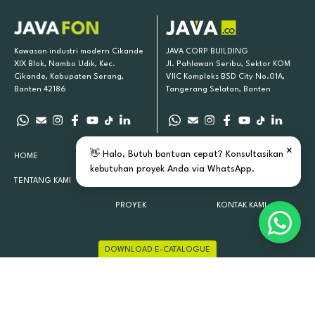
Kawasan industri modern Cikande
JAVA CORP BUILDING
XIX Blok, Nambo Udik, Kec.
Jl. Pahlawan Seribu, Sektor KOM
Cikande, Kabupaten Serang,
VIIC Kompleks BSD City No.01A,
Banten 42186
Tangerang Selatan, Banten
×
👋 Halo, Butuh bantuan cepat? Konsultasikan
HOME
PRODUK KAMI
INSPIRASI
kebutuhan proyek Anda via WhatsApp.
TENTANG KAMI
LOKASI TOKO
ARTIKEL
PROYEK
KONTAK KAMI
DOWNLOAD E-CATALOGUE
JAVAFON 2015 - 2026 ALL RIGHTS RESERVED