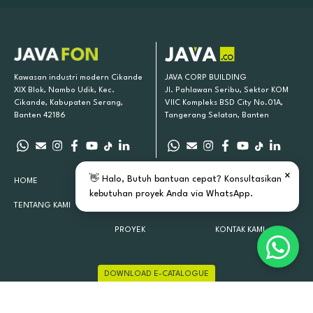
Kawasan industri modern Cikande
JAVA CORP BUILDING
XIX Blok, Nambo Udik, Kec.
Jl. Pahlawan Seribu, Sektor KOM
Cikande, Kabupaten Serang,
VIIC Kompleks BSD City No.01A,
Banten 42186
Tangerang Selatan, Banten
×
👋 Halo, Butuh bantuan cepat? Konsultasikan
HOME
PRODUK KAMI
INSPIRASI
kebutuhan proyek Anda via WhatsApp.
TENTANG KAMI
LOKASI TOKO
ARTIKEL
PROYEK
KONTAK KAMI
DOWNLOAD E-CATALOGUE