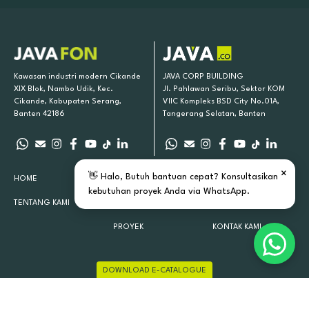
Kawasan industri modern Cikande
JAVA CORP BUILDING
XIX Blok, Nambo Udik, Kec.
Jl. Pahlawan Seribu, Sektor KOM
Cikande, Kabupaten Serang,
VIIC Kompleks BSD City No.01A,
Banten 42186
Tangerang Selatan, Banten
×
👋 Halo, Butuh bantuan cepat? Konsultasikan
HOME
PRODUK KAMI
INSPIRASI
kebutuhan proyek Anda via WhatsApp.
TENTANG KAMI
LOKASI TOKO
ARTIKEL
PROYEK
KONTAK KAMI
DOWNLOAD E-CATALOGUE