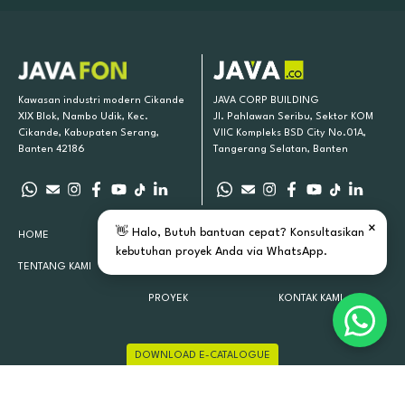
Kawasan industri modern Cikande
JAVA CORP BUILDING
XIX Blok, Nambo Udik, Kec.
Jl. Pahlawan Seribu, Sektor KOM
Cikande, Kabupaten Serang,
VIIC Kompleks BSD City No.01A,
Banten 42186
Tangerang Selatan, Banten
×
👋 Halo, Butuh bantuan cepat? Konsultasikan
HOME
PRODUK KAMI
INSPIRASI
kebutuhan proyek Anda via WhatsApp.
TENTANG KAMI
LOKASI TOKO
ARTIKEL
PROYEK
KONTAK KAMI
DOWNLOAD E-CATALOGUE