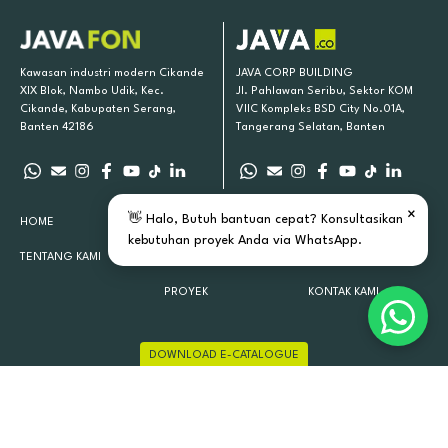
Kawasan industri modern Cikande
JAVA CORP BUILDING
XIX Blok, Nambo Udik, Kec.
Jl. Pahlawan Seribu, Sektor KOM
Cikande, Kabupaten Serang,
VIIC Kompleks BSD City No.01A,
Banten 42186
Tangerang Selatan, Banten
×
👋 Halo, Butuh bantuan cepat? Konsultasikan
HOME
PRODUK KAMI
INSPIRASI
kebutuhan proyek Anda via WhatsApp.
TENTANG KAMI
LOKASI TOKO
ARTIKEL
PROYEK
KONTAK KAMI
DOWNLOAD E-CATALOGUE
JAVAFON 2015 - 2026 ALL RIGHTS RESERVED