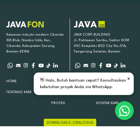
Kawasan industri modern Cikande
JAVA CORP BUILDING
XIX Blok, Nambo Udik, Kec.
Jl. Pahlawan Seribu, Sektor KOM
Cikande, Kabupaten Serang,
VIIC Kompleks BSD City No.01A,
Banten 42186
Tangerang Selatan, Banten
×
👋 Halo, Butuh bantuan cepat? Konsultasikan
HOME
PRODUK KAMI
INSPIRASI
kebutuhan proyek Anda via WhatsApp.
TENTANG KAMI
LOKASI TOKO
ARTIKEL
PROYEK
KONTAK KAMI
DOWNLOAD E-CATALOGUE