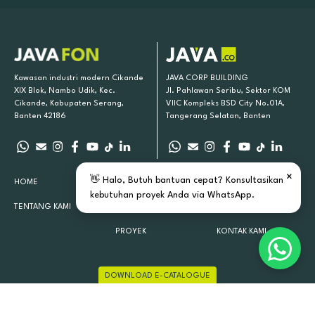
Kawasan industri modern Cikande
JAVA CORP BUILDING
XIX Blok, Nambo Udik, Kec.
Jl. Pahlawan Seribu, Sektor KOM
Cikande, Kabupaten Serang,
VIIC Kompleks BSD City No.01A,
Banten 42186
Tangerang Selatan, Banten
×
👋 Halo, Butuh bantuan cepat? Konsultasikan
HOME
PRODUK KAMI
INSPIRASI
kebutuhan proyek Anda via WhatsApp.
TENTANG KAMI
LOKASI TOKO
ARTIKEL
PROYEK
KONTAK KAMI
DOWNLOAD E-CATALOGUE