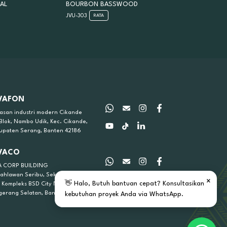
AL
BOURBON BASSWOOD
JVU-303
RATA
VAFON
asan industri modern Cikande
 Blok, Nambo Udik, Kec. Cikande,
upaten Serang, Banten 42186
VACO
A CORP BUILDING
 Pahlawan Seribu, Sektor KOM
×
👋 Halo, Butuh bantuan cepat? Konsultasikan
C Kompleks BSD City No.01A,
gerang Selatan, Banten
kebutuhan proyek Anda via WhatsApp.