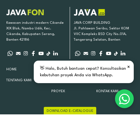
Kawasan industri modern Cikande
JAVA CORP BUILDING
XIX Blok, Nambo Udik, Kec.
Jl. Pahlawan Seribu, Sektor KOM
Cikande, Kabupaten Serang,
VIIC Kompleks BSD City No.01A,
Banten 42186
Tangerang Selatan, Banten
×
👋 Halo, Butuh bantuan cepat? Konsultasikan
HOME
PRODUK KAMI
INSPIRASI
kebutuhan proyek Anda via WhatsApp.
TENTANG KAMI
LOKASI TOKO
ARTIKEL
PROYEK
KONTAK KAMI
DOWNLOAD E-CATALOGUE
JAVAFON 2015 - 2026 ALL RIGHTS RESERVED