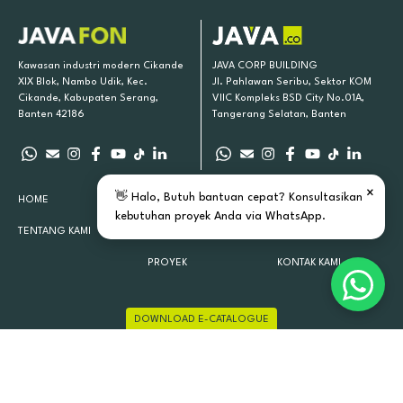
Kawasan industri modern Cikande
JAVA CORP BUILDING
XIX Blok, Nambo Udik, Kec.
Jl. Pahlawan Seribu, Sektor KOM
Cikande, Kabupaten Serang,
VIIC Kompleks BSD City No.01A,
Banten 42186
Tangerang Selatan, Banten
×
👋 Halo, Butuh bantuan cepat? Konsultasikan
HOME
PRODUK KAMI
INSPIRASI
kebutuhan proyek Anda via WhatsApp.
TENTANG KAMI
LOKASI TOKO
ARTIKEL
PROYEK
KONTAK KAMI
DOWNLOAD E-CATALOGUE
JAVAFON 2015 - 2026 ALL RIGHTS RESERVED