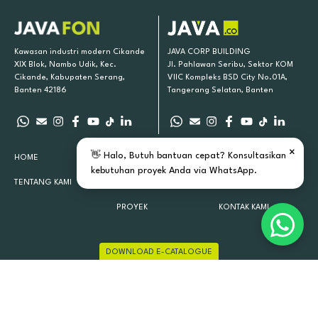
Kawasan industri modern Cikande
JAVA CORP BUILDING
XIX Blok, Nambo Udik, Kec.
Jl. Pahlawan Seribu, Sektor KOM
Cikande, Kabupaten Serang,
VIIC Kompleks BSD City No.01A,
Banten 42186
Tangerang Selatan, Banten
×
👋 Halo, Butuh bantuan cepat? Konsultasikan
HOME
PRODUK KAMI
INSPIRASI
kebutuhan proyek Anda via WhatsApp.
TENTANG KAMI
LOKASI TOKO
ARTIKEL
PROYEK
KONTAK KAMI
DOWNLOAD E-CATALOGUE
JAVAFON 2015 - 2026 ALL RIGHTS RESERVED