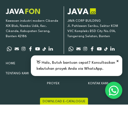
Kawasan industri modern Cikande
JAVA CORP BUILDING
XIX Blok, Nambo Udik, Kec.
Jl. Pahlawan Seribu, Sektor KOM
Cikande, Kabupaten Serang,
VIIC Kompleks BSD City No.01A,
Banten 42186
Tangerang Selatan, Banten
×
👋 Halo, Butuh bantuan cepat? Konsultasikan
HOME
PRODUK KAMI
INSPIRASI
kebutuhan proyek Anda via WhatsApp.
TENTANG KAMI
LOKASI TOKO
ARTIKEL
PROYEK
KONTAK KAMI
DOWNLOAD E-CATALOGUE
JAVAFON 2015 - 2026 ALL RIGHTS RESERVED