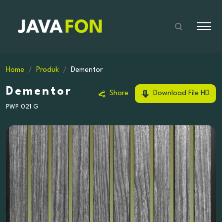
Home
Produk
Dementor
Dementor
Share
Download File HD
PWP 021 G