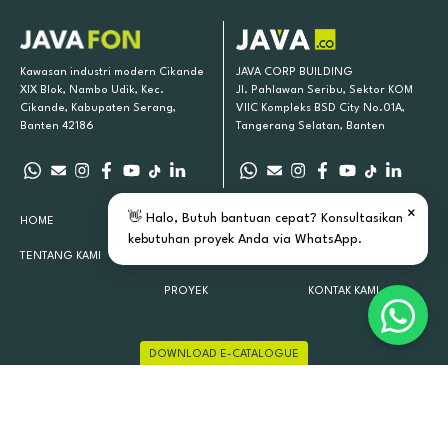
Kawasan industri modern Cikande
JAVA CORP BUILDING
XIX Blok, Nambo Udik, Kec.
Jl. Pahlawan Seribu, Sektor KOM
Cikande, Kabupaten Serang,
VIIC Kompleks BSD City No.01A,
Banten 42186
Tangerang Selatan, Banten
×
👋 Halo, Butuh bantuan cepat? Konsultasikan
HOME
PRODUK KAMI
INSPIRASI
kebutuhan proyek Anda via WhatsApp.
TENTANG KAMI
LOKASI TOKO
ARTIKEL
PROYEK
KONTAK KAMI
DOWNLOAD E-CATALOGUE
JAVAFON 2015 - 2026 ALL RIGHTS RESERVED