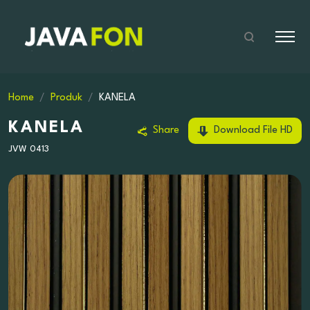
Home
Produk
KANELA
KANELA
Share
Download File HD
JVW 0413