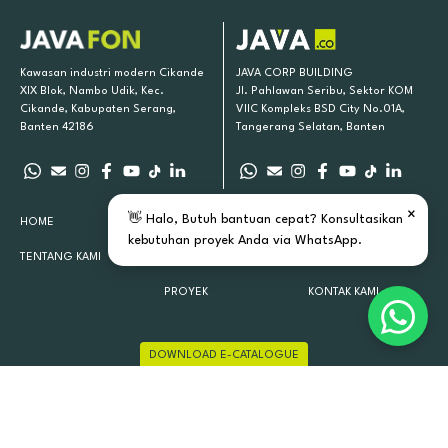
Kawasan industri modern Cikande
JAVA CORP BUILDING
XIX Blok, Nambo Udik, Kec.
Jl. Pahlawan Seribu, Sektor KOM
Cikande, Kabupaten Serang,
VIIC Kompleks BSD City No.01A,
Banten 42186
Tangerang Selatan, Banten
×
👋 Halo, Butuh bantuan cepat? Konsultasikan
HOME
PRODUK KAMI
INSPIRASI
kebutuhan proyek Anda via WhatsApp.
TENTANG KAMI
LOKASI TOKO
ARTIKEL
PROYEK
KONTAK KAMI
DOWNLOAD E-CATALOGUE
JAVAFON 2015 - 2026 ALL RIGHTS RESERVED