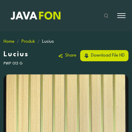
Home
Produk
Lucius
Lucius
Share
Download File HD
PWP 013 G