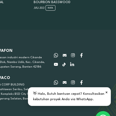
AL
BOURBON BASSWOOD
JVU-303
RATA
VAFON
asan industri modern Cikande
 Blok, Nambo Udik, Kec. Cikande,
upaten Serang, Banten 42186
VACO
A CORP BUILDING
 Pahlawan Seribu, Sektor KOM
×
👋 Halo, Butuh bantuan cepat? Konsultasikan
C Kompleks BSD City No.01A,
gerang Selatan, Banten
kebutuhan proyek Anda via WhatsApp.