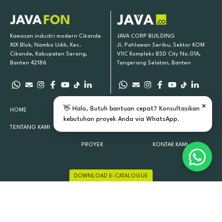
Kawasan industri modern Cikande
JAVA CORP BUILDING
XIX Blok, Nambo Udik, Kec.
Jl. Pahlawan Seribu, Sektor KOM
Cikande, Kabupaten Serang,
VIIC Kompleks BSD City No.01A,
Banten 42186
Tangerang Selatan, Banten
×
👋 Halo, Butuh bantuan cepat? Konsultasikan
HOME
PRODUK KAMI
INSPIRASI
kebutuhan proyek Anda via WhatsApp.
TENTANG KAMI
LOKASI TOKO
ARTIKEL
PROYEK
KONTAK KAMI
DOWNLOAD E-CATALOGUE
JAVAFON 2015 - 2026 ALL RIGHTS RESERVED