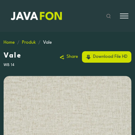
Home
Produk
Vale
Vale
Share
Download File HD
WB 14