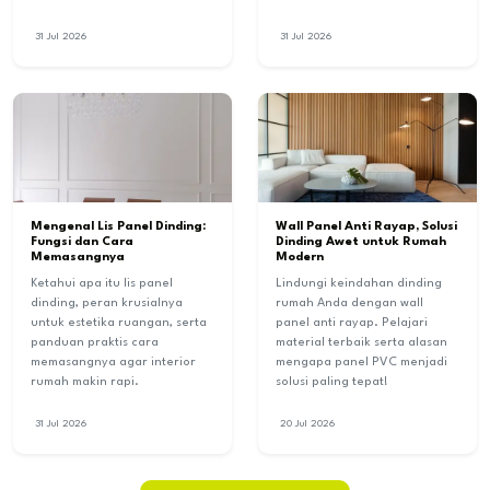
31 Jul 2026
31 Jul 2026
Mengenal Lis Panel Dinding:
Wall Panel Anti Rayap, Solusi
Fungsi dan Cara
Dinding Awet untuk Rumah
Memasangnya
Modern
Ketahui apa itu lis panel
Lindungi keindahan dinding
dinding, peran krusialnya
rumah Anda dengan wall
untuk estetika ruangan, serta
panel anti rayap. Pelajari
panduan praktis cara
material terbaik serta alasan
memasangnya agar interior
mengapa panel PVC menjadi
rumah makin rapi.
solusi paling tepat!
31 Jul 2026
20 Jul 2026