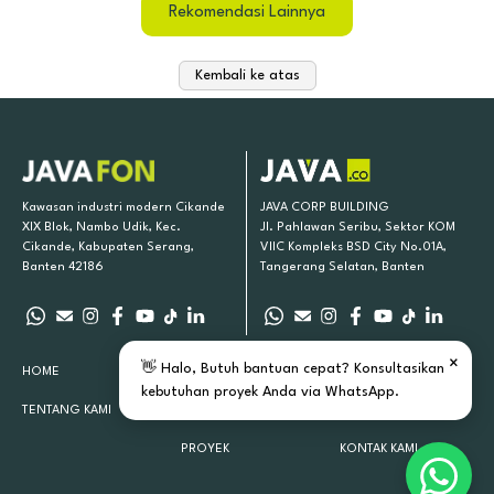
Rekomendasi Lainnya
Kembali ke atas
Kawasan industri modern Cikande
JAVA CORP BUILDING
XIX Blok, Nambo Udik, Kec.
Jl. Pahlawan Seribu, Sektor KOM
Cikande, Kabupaten Serang,
VIIC Kompleks BSD City No.01A,
Banten 42186
Tangerang Selatan, Banten
×
👋 Halo, Butuh bantuan cepat? Konsultasikan
HOME
PRODUK KAMI
INSPIRASI
kebutuhan proyek Anda via WhatsApp.
TENTANG KAMI
LOKASI TOKO
ARTIKEL
PROYEK
KONTAK KAMI