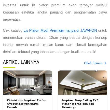
investasi untuk lis plafon premium akan terbayar melalui 
kepuasan estetika jangka panjang dan penghematan biaya 
perawatan.
Cek katalog 
Lis Plafon Motif Premium hanya di JAVAFON
 untuk 
menemukan varian ukuran 12cm yang sesuai dengan konsep 
interior mewah rumah impian kamu dan nikmati kemegahan 
detail arsitektural yang tahan lama dengan kualitas terbaik!
ARTIKEL LAINNYA
Lihat Semua
Ciri-ciri dan Inspirasi Plafon
Inspirasi Drop Ceiling PVC:
Gypsum Mewah untuk
Pilihan Warna dan Tips
Rumah
Desainnya