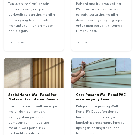
Temukan inspirasi desain
Pahami apa itu drop ceiling
plafon mewah, ciri plafon
PVC, temukan inspirasi warna
berkualitas, dan tips memilih
terbaik, serta tips memilih
plafon yang tepat untuk
desain bertingkat yang tepat
menciptakan hunian modern
untuk mempercantik ruangan
dan elegan.
rumah Anda.
31 Jul 2026
31 Jul 2026
Segini Harga Wall Panel Per
Cara Pasang Wall Panel PVC
Meter untuk Interior Rumah
Javafon yang Benar
Cari tahu harga wall panel per
Pelajari cara pasang Wall
meter dan per lembar,
Panel PVC Javafon dengan
keunggulannya, cara
benar, mulai dari fungsi,
pemasangan, hingga tips
langkah pemasangan, hingga
memilih wall panel PVC
tips agar hasilnya rapi dan
berkualitas untuk rumah.
tahan lama.