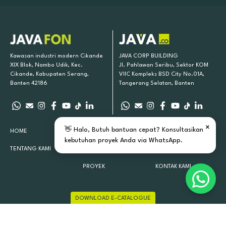
Kawasan industri modern Cikande
JAVA CORP BUILDING
XIX Blok, Nambo Udik, Kec.
Jl. Pahlawan Seribu, Sektor KOM
Cikande, Kabupaten Serang,
VIIC Kompleks BSD City No.01A,
Banten 42186
Tangerang Selatan, Banten
×
👋 Halo, Butuh bantuan cepat? Konsultasikan
HOME
PRODUK KAMI
INSPIRASI
kebutuhan proyek Anda via WhatsApp.
TENTANG KAMI
LOKASI TOKO
ARTIKEL
PROYEK
KONTAK KAMI
DOWNLOAD E-CATALOGUE