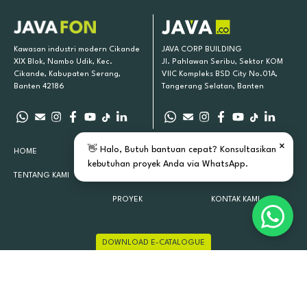
Kawasan industri modern Cikande
JAVA CORP BUILDING
XIX Blok, Nambo Udik, Kec.
Jl. Pahlawan Seribu, Sektor KOM
Cikande, Kabupaten Serang,
VIIC Kompleks BSD City No.01A,
Banten 42186
Tangerang Selatan, Banten
×
👋 Halo, Butuh bantuan cepat? Konsultasikan
HOME
PRODUK KAMI
INSPIRASI
kebutuhan proyek Anda via WhatsApp.
TENTANG KAMI
LOKASI TOKO
ARTIKEL
PROYEK
KONTAK KAMI
DOWNLOAD E-CATALOGUE
JAVAFON 2015 - 2026 ALL RIGHTS RESERVED