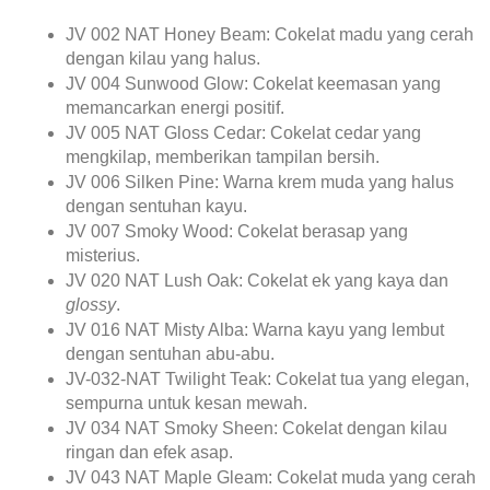
JV 002 NAT Honey Beam:
 Cokelat madu yang cerah 
dengan kilau yang halus.
JV 004 Sunwood Glow:
 Cokelat keemasan yang 
memancarkan energi positif.
JV 005 NAT Gloss Cedar:
 Cokelat cedar yang 
mengkilap, memberikan tampilan bersih.
JV 006 Silken Pine:
 Warna krem muda yang halus 
dengan sentuhan kayu.
JV 007 Smoky Wood:
 Cokelat berasap yang 
misterius.
JV 020 NAT Lush Oak:
 Cokelat ek yang kaya dan 
glossy
.
JV 016 NAT Misty Alba:
 Warna kayu yang lembut 
dengan sentuhan abu-abu.
JV-032-NAT Twilight Teak:
 Cokelat tua yang elegan, 
sempurna untuk kesan mewah.
JV 034 NAT Smoky Sheen:
 Cokelat dengan kilau 
ringan dan efek asap.
JV 043 NAT Maple Gleam:
 Cokelat muda yang cerah 