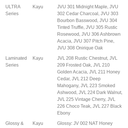
ULTRA 
Kayu
JVU 301
 Midnight Maple, 
JVU 
Series
302
 Cedar Charcoal, 
JVU 303
Bourbon Basswood, 
JVU 304
Tinted Truffle, 
JVU 305
 Rustic 
Rosewood, 
JVU 306
 Ashbrown 
Acacia, 
JVU 307
 Pitch Pine, 
JVU 308
 Onirique Oak
Laminated 
Kayu
JVL 208
 Rustic Chestnut, 
JVL 
Series
209
 Frosted Oak, 
JVL 210
Golden Acacia, 
JVL 211
 Honey 
Cedar, 
JVL 212
 Deep 
Mahogany, 
JVL 223
 Smoked 
Ashwood, 
JVL 224
 Dark Walnut, 
JVL 225
 Vintage Cherry, 
JVL 
226
 Choco Teak, 
JVL 227
 Black 
Ebony
Glossy & 
Kayu
Glossy:
 JV 002 NAT Honey 