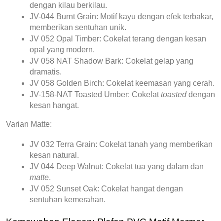
dengan kilau berkilau.
JV-044 Burnt Grain:
 Motif kayu dengan efek terbakar, 
memberikan sentuhan unik.
JV 052 Opal Timber:
 Cokelat terang dengan kesan 
opal yang modern.
JV 058 NAT Shadow Bark:
 Cokelat gelap yang 
dramatis.
JV 058 Golden Birch:
 Cokelat keemasan yang cerah.
JV-158-NAT Toasted Umber:
 Cokelat 
toasted
 dengan 
kesan hangat.
Varian Matte:
JV 032 Terra Grain:
 Cokelat tanah yang memberikan 
kesan natural.
JV 044 Deep Walnut:
 Cokelat tua yang dalam dan 
matte
.
JV 052 Sunset Oak:
 Cokelat hangat dengan 
sentuhan kemerahan.