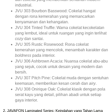
industrial.
JVU 303 Bourbon Basswood:
 Cokelat hangat 
dengan rona kemerahan yang memancarkan 
kenyamanan dan kehangatan.
JVU 304 Tinted Truffle:
 Warna cokelat kecokelatan 
yang lembut, ideal untuk ruangan yang ingin terlihat 
cozy
 dan santai.
JVU 305 Rustic Rosewood:
 Rona cokelat 
kemerahan yang mencolok, menambah karakter dan 
boldness
 pada interior.
JVU 306 Ashbrown Acacia:
 Nuansa cokelat abu-abu 
yang sejuk, cocok untuk desain yang modern dan 
bersih.
JVU 307 Pitch Pine:
 Cokelat muda dengan sentuhan 
keemasan, memberikan kesan cerah dan 
airy
.
JVU 308 Onirique Oak:
 Cokelat klasik dengan pola 
serat kayu yang detail, pilihan abadi untuk setiap 
gaya interior.
2. JAVAFON Laminated Series: Keindahan yang Tahan Lama