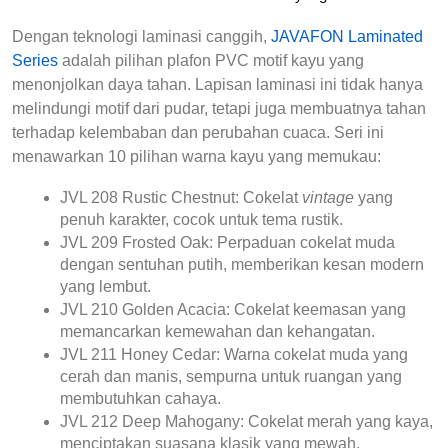
Dengan teknologi laminasi canggih, 
JAVAFON Laminated 
Series
 adalah pilihan 
plafon PVC motif kayu
 yang 
menonjolkan daya tahan. Lapisan laminasi ini tidak hanya 
melindungi motif dari pudar, tetapi juga membuatnya tahan 
terhadap kelembaban dan perubahan cuaca. Seri ini 
menawarkan 10 pilihan warna kayu yang memukau:
JVL 208 Rustic Chestnut:
 Cokelat 
vintage
 yang 
penuh karakter, cocok untuk tema rustik.
JVL 209 Frosted Oak:
 Perpaduan cokelat muda 
dengan sentuhan putih, memberikan kesan modern 
yang lembut.
JVL 210 Golden Acacia:
 Cokelat keemasan yang 
memancarkan kemewahan dan kehangatan.
JVL 211 Honey Cedar:
 Warna cokelat muda yang 
cerah dan manis, sempurna untuk ruangan yang 
membutuhkan cahaya.
JVL 212 Deep Mahogany:
 Cokelat merah yang kaya, 
menciptakan suasana klasik yang mewah.