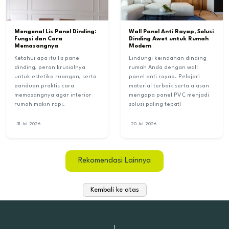
Mengenal Lis Panel Dinding:
Wall Panel Anti Rayap, Solusi
Fungsi dan Cara
Dinding Awet untuk Rumah
Memasangnya
Modern
Ketahui apa itu lis panel
Lindungi keindahan dinding
dinding, peran krusialnya
rumah Anda dengan wall
untuk estetika ruangan, serta
panel anti rayap. Pelajari
panduan praktis cara
material terbaik serta alasan
memasangnya agar interior
mengapa panel PVC menjadi
rumah makin rapi.
solusi paling tepat!
31 Jul 2026
20 Jul 2026
Rekomendasi Lainnya
Kembali ke atas