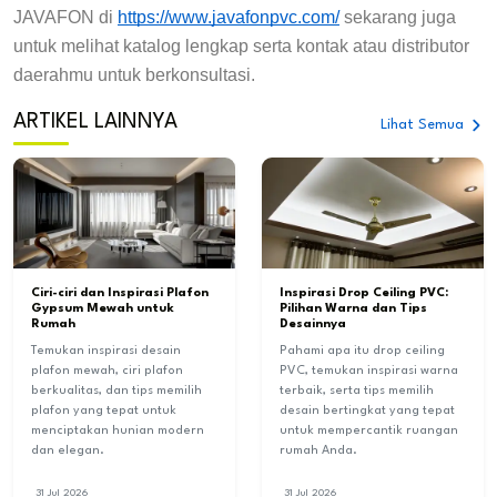
JAVAFON di
https://www.javafonpvc.com/
sekarang juga
untuk melihat katalog lengkap serta kontak atau distributor
daerahmu untuk berkonsultasi.
ARTIKEL LAINNYA
Lihat Semua
Ciri-ciri dan Inspirasi Plafon
Inspirasi Drop Ceiling PVC:
Gypsum Mewah untuk
Pilihan Warna dan Tips
Rumah
Desainnya
Temukan inspirasi desain
Pahami apa itu drop ceiling
plafon mewah, ciri plafon
PVC, temukan inspirasi warna
berkualitas, dan tips memilih
terbaik, serta tips memilih
plafon yang tepat untuk
desain bertingkat yang tepat
menciptakan hunian modern
untuk mempercantik ruangan
dan elegan.
rumah Anda.
31 Jul 2026
31 Jul 2026