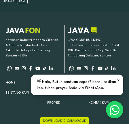
JVU-303
RATA
Kawasan industri modern Cikande
JAVA CORP BUILDING
XIX Blok, Nambo Udik, Kec.
Jl. Pahlawan Seribu, Sektor KOM
Cikande, Kabupaten Serang,
VIIC Kompleks BSD City No.01A,
Banten 42186
Tangerang Selatan, Banten
×
👋 Halo, Butuh bantuan cepat? Konsultasikan
HOME
PRODUK KAMI
INSPIRASI
kebutuhan proyek Anda via WhatsApp.
TENTANG KAMI
LOKASI TOKO
ARTIKEL
PROYEK
KONTAK KAMI
DOWNLOAD E-CATALOGUE