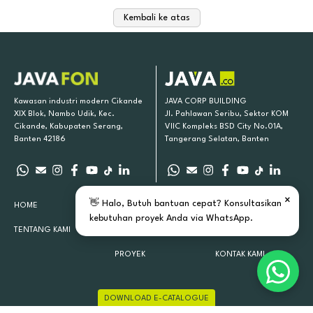
Kembali ke atas
Kawasan industri modern Cikande
JAVA CORP BUILDING
XIX Blok, Nambo Udik, Kec.
Jl. Pahlawan Seribu, Sektor KOM
Cikande, Kabupaten Serang,
VIIC Kompleks BSD City No.01A,
Banten 42186
Tangerang Selatan, Banten
×
👋 Halo, Butuh bantuan cepat? Konsultasikan
HOME
PRODUK KAMI
INSPIRASI
kebutuhan proyek Anda via WhatsApp.
TENTANG KAMI
LOKASI TOKO
ARTIKEL
PROYEK
KONTAK KAMI
DOWNLOAD E-CATALOGUE