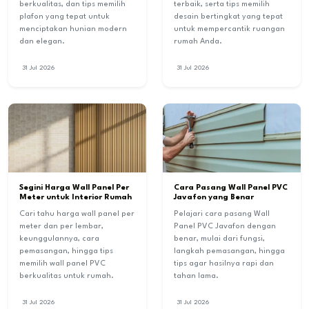
berkualitas, dan tips memilih
terbaik, serta tips memilih
plafon yang tepat untuk
desain bertingkat yang tepat
menciptakan hunian modern
untuk mempercantik ruangan
dan elegan.
rumah Anda.
31 Jul 2026
31 Jul 2026
Segini Harga Wall Panel Per
Cara Pasang Wall Panel PVC
Meter untuk Interior Rumah
Javafon yang Benar
Cari tahu harga wall panel per
Pelajari cara pasang Wall
meter dan per lembar,
Panel PVC Javafon dengan
keunggulannya, cara
benar, mulai dari fungsi,
pemasangan, hingga tips
langkah pemasangan, hingga
memilih wall panel PVC
tips agar hasilnya rapi dan
berkualitas untuk rumah.
tahan lama.
31 Jul 2026
31 Jul 2026