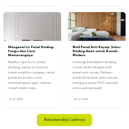
Mengenal Lis Panel Dinding:
Wall Panel Anti Rayap, Solusi
Fungsi dan Cara
Dinding Awet untuk Rumah
Memasangnya
Modern
Ketahui apa itu lis panel
Lindungi keindahan dinding
dinding, peran krusialnya
rumah Anda dengan wall
untuk estetika ruangan, serta
panel anti rayap. Pelajari
panduan praktis cara
material terbaik serta alasan
memasangnya agar interior
mengapa panel PVC menjadi
rumah makin rapi.
solusi paling tepat!
31 Jul 2026
20 Jul 2026
Rekomendasi Lainnya